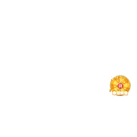
数据安全 全方位防护
在雷火体育app平台，数据防护不仅是底层机制，更是
平台运营的基本责任。我们从用户访问到操作全流程建
立安全通道，有效防范多类潜在风险。
多重加密策略，防止数据泄露
AI 风控引擎，监测账户异常行为
雷火体育app官网登录入口-雷火体育(中国)支持跨设
备安全同步，增强访问防护