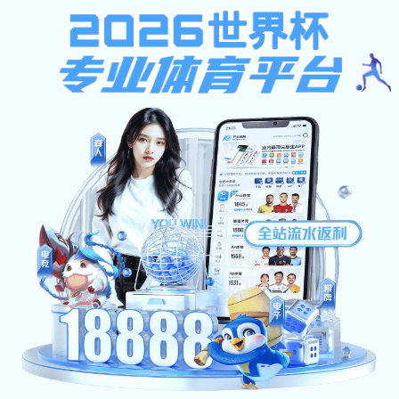
注册入口
移动端雷火体育app，畅享体育直播体
验
覆盖全球热门赛事，集成实时比分、互动社区、深度数据分
析等核心功能
App Store 下载
Google Play 获取