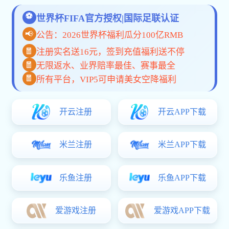
极速比分
支持雷火体育app官网登录入口-雷火体育(中国)全类别
体育项目，赛事动态快速同步。
互动社区
畅所欲言，与全球球迷一起交流观点、参与讨论。